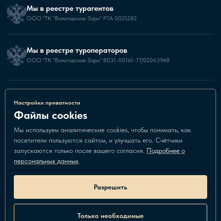
Мы в реестре турагентов
ООО "ТК "Вологодские Зори" РТА 0025283
Мы в реестре туроператоров
ООО "ТК "Вологодские Зори" В031-00161-77/02063948
Настройки cookies
Настройки приватности
разработка и поддержка сайта
Файлы cookies
Все права защищены 2010-2026
Мы используем аналитические cookies, чтобы понимать, как
Сайт не является публичной офертой
посетители пользуются сайтом, и улучшать его. Счётчики
ООО "ТУРИСТИЧЕСКАЯ КОМПАНИЯ "ВОЛОГОДСКИЕ ЗОРИ"
запускаются только после вашего согласия.
Подробнее о
ИНН 3525243055
персональных данных
.
ОГРН 1103525009147
160002, Вологодская область, город Вологда, ул. Тендрякова, д.13, кв.61
Разрешить
Только необходимые